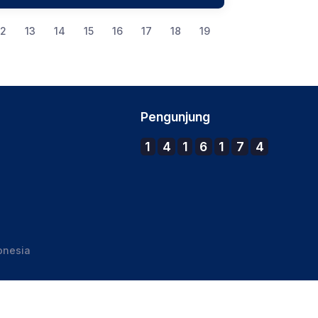
12
13
14
15
16
17
18
19
Pengunjung
1
4
1
6
1
7
4
onesia