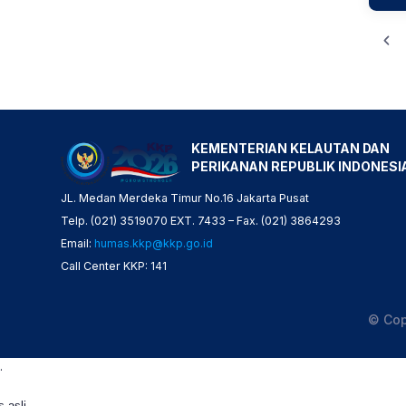
KEMENTERIAN KELAUTAN DAN
PERIKANAN REPUBLIK INDONESI
JL. Medan Merdeka Timur No.16 Jakarta Pusat
Telp. (021) 3519070 EXT. 7433 – Fax. (021) 3864293
Email:
humas.kkp@kkp.go.id
Call Center KKP: 141
© Cop
.
s asli