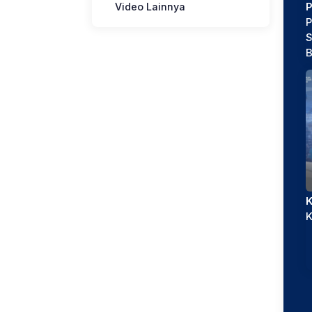
Video Lainnya
P
P
S
B
K