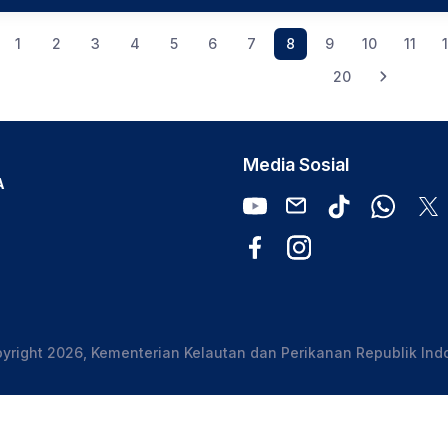
1
2
3
4
5
6
7
8
9
10
11
20
Media Sosial
A
yright 2026, Kementerian Kelautan dan Perikanan Republik Ind