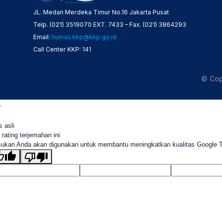
JL. Medan Merdeka Timur No.16 Jakarta Pusat
Telp. (021) 3519070 EXT. 7433 – Fax. (021) 3864293
Email:
humas.kkp@kkp.go.id
Call Center KKP: 141
© Cop
.
s asli
 rating terjemahan ini
ukan Anda akan digunakan untuk membantu meningkatkan kualitas Google 