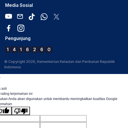
Media Sosial
Pengunjung
1
4
1
6
2
6
0
© Copyright 2026, Kementerian Kelautan dan Perikanan Republik
Indonesia
.
 asli
 rating terjemahan ini
ukan Anda akan digunakan untuk membantu meningkatkan kualitas Google
jemahan