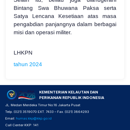
Bintang Swa Bhuwana Paksa serta
Satya Lencana Kesetiaan atas masa
pengabdian panjangnya dalam berbagai
misi dan operasi militer.
LHKPN
tahun 2024
KEMENTERIAN KELAUTAN DAN
PERIKANAN REPUBLIK INDONESIA
JL. Medan Merdeka Timur No.16 Jakarta Pusat
Telp. (021) 3519070 EXT. 7433 – Fax. (021) 3864293
Email:
humas.kkp@kkp.go.id
Call Center KKP: 141