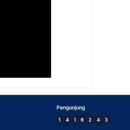
Pengunjung
1
4
1
6
2
4
3