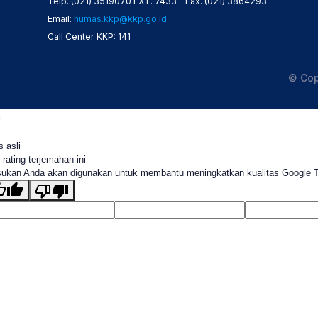
Telp. (021) 3519070 EXT. 7433 – Fax. (021) 3864293
Email:
humas.kkp@kkp.go.id
Call Center KKP: 141
© Cop
.
s asli
 rating terjemahan ini
ukan Anda akan digunakan untuk membantu meningkatkan kualitas Google 