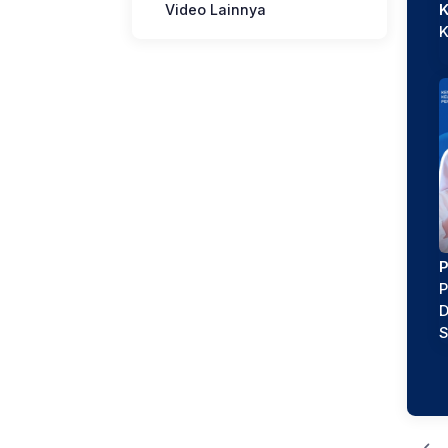
Video Lainnya
K
P
P
D
S