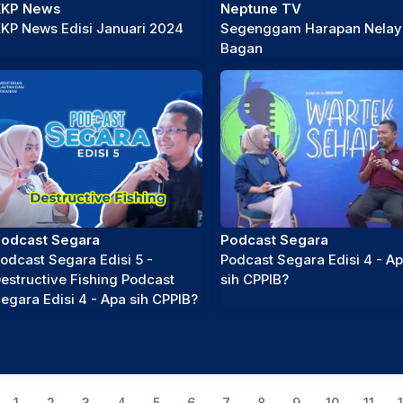
KKP News
Neptune TV
KP News Edisi Januari 2024
Segenggam Harapan Nelay
Bagan
odcast Segara
Podcast Segara
odcast Segara Edisi 5 -
Podcast Segara Edisi 4 - A
estructive Fishing Podcast
sih CPPIB?
egara Edisi 4 - Apa sih CPPIB?
1
2
3
4
5
6
7
8
9
10
11