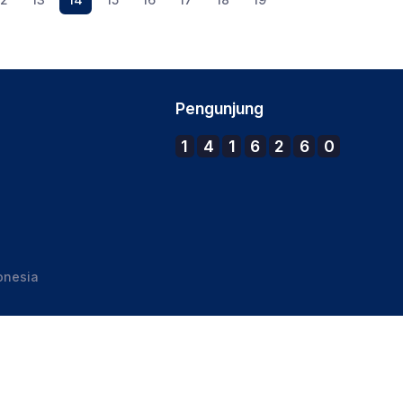
Pengunjung
1
4
1
6
2
6
0
onesia