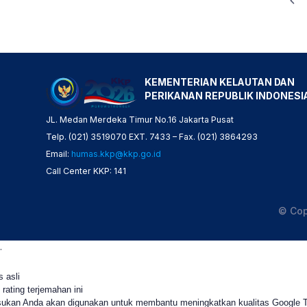
KEMENTERIAN KELAUTAN DAN
PERIKANAN REPUBLIK INDONESI
JL. Medan Merdeka Timur No.16 Jakarta Pusat
Telp. (021) 3519070 EXT. 7433 – Fax. (021) 3864293
Email:
humas.kkp@kkp.go.id
Call Center KKP: 141
© Cop
.
s asli
 rating terjemahan ini
ukan Anda akan digunakan untuk membantu meningkatkan kualitas Google 