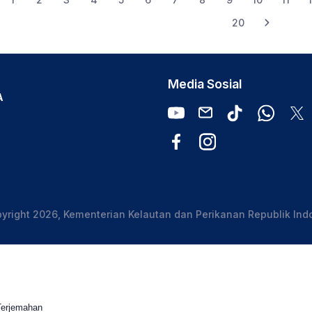
20
Media Sosial
A
yright 2026, Kementerian Kelautan dan Perikanan Republik Ind
Terjemahan