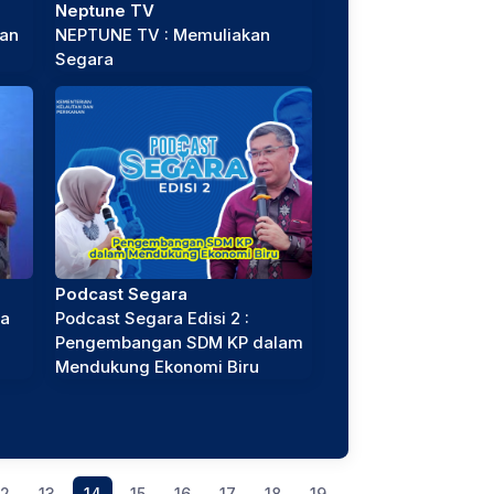
Neptune TV
an
NEPTUNE TV : Memuliakan
Segara
Podcast Segara
pa
Podcast Segara Edisi 2 :
Pengembangan SDM KP dalam
Mendukung Ekonomi Biru
12
13
14
15
16
17
18
19