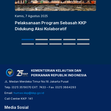
Kamis, 7 Agustus 2025
Rabu, 
Pelaksanaan Program Sebasah KKP
KKP 
Didukung Aksi Kolaboratif
Beba
Ekos
KEMENTERIAN KELAUTAN DAN
PERIKANAN REPUBLIK INDONESIA
JL. Medan Merdeka Timur No.16 Jakarta Pusat
Telp. (021) 3519070 EXT. 7433 – Fax. (021) 3864293
Email:
humas.kkp@kkp.go.id
Call Center KKP: 141
Media Sosial