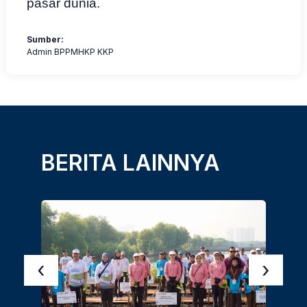
pasar dunia.
Sumber:
Admin BPPMHKP KKP
BERITA LAINNYA
‹
›