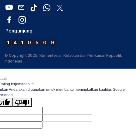
Pengunjung
1
4
1
0
5
0
9
© Copyright 2025, Kementerian Kelautan dan Perikanan Republik
Indonesia
 asli
 rating terjemahan ini
ukan Anda akan digunakan untuk membantu meningkatkan kualitas Google
jemahan