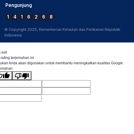
Pengunjung
1
4
1
6
2
6
8
© Copyright 2025, Kementerian Kelautan dan Perikanan Republik
Indonesia
 asli
 rating terjemahan ini
ukan Anda akan digunakan untuk membantu meningkatkan kualitas Google
jemahan