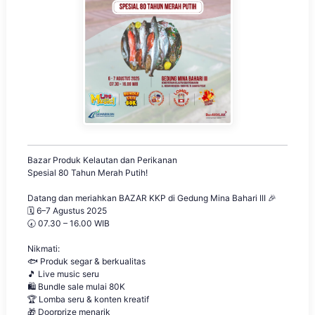
Bazar Produk Kelautan dan Perikanan
Spesial 80 Tahun Merah Putih!
Datang dan meriahkan BAZAR KKP di Gedung Mina Bahari III 🎉
🗓️ 6–7 Agustus 2025
🕢 07.30 – 16.00 WIB
Nikmati:
🐟 Produk segar & berkualitas
🎵 Live music seru
🛍️ Bundle sale mulai 80K
🏆 Lomba seru & konten kreatif
🎁 Doorprize menarik