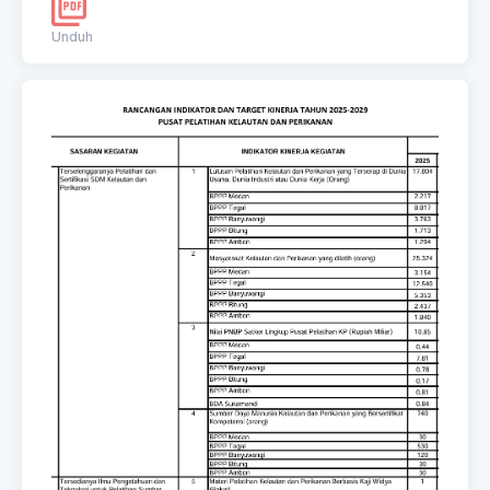
dan Perikanan Selaku atasan pihak pertama, selanjutnya
disebut pihak kedua Pihak pertama berjanji akan
Unduh
mewujudkan target kinerja yang seharusnya sesuai
lampiran perjanjian ini, dalam rangka mencapai target
kinerja jangka menengah seperti yang telah ditetapkan
dalam dokumen perencanaan. Keberhasilan dan kegagalan
pencapaian target kinerja tersebut menjadi tanggung jawab
kami. Pihak kedua akan melakukan supervisi yang
diperlukan serta akan melakukan evaluasi terhadap capaian
kinerja dari perjanjian ini dan mengambil tindakan yang
diperlukan dalam rangka pemberian penghargaan dan
sanksi.