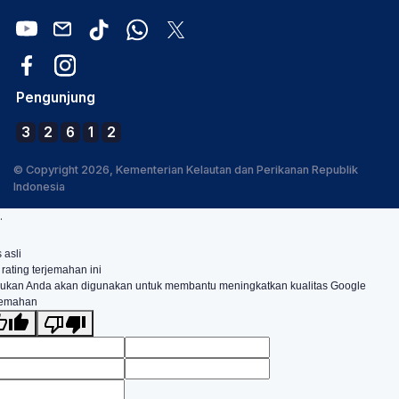
Pengunjung
3
2
6
1
2
© Copyright 2026, Kementerian Kelautan dan Perikanan Republik
Indonesia
.
 asli
 rating terjemahan ini
ukan Anda akan digunakan untuk membantu meningkatkan kualitas Google
jemahan