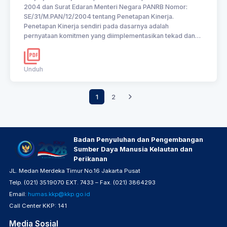
2004 dan Surat Edaran Menteri Negara PANRB Nomor:
SE/31/M.PAN/12/2004 tentang Penetapan Kinerja.
Penetapan Kinerja sendiri pada dasarnya adalah
pernyataan komitmen yang diimplementasikan tekad dan
janji untuk mencapai kinerja yang jelas dan terukur dalam
rentang waktu tertentu dengan mempertimbangkan
sumber daya yang dikelolanya. Berikut merupakan
Unduh
Perjanjian Kinerja antara Satker BPPP Ambon dengan Pusat
Pelatihan KP dan Pusat Penyuluhan KP tahun 2025
1
2
Badan Penyuluhan dan Pengembangan
Sumber Daya Manusia Kelautan dan
Perikanan
JL. Medan Merdeka Timur No.16 Jakarta Pusat
Telp. (021) 3519070 EXT. 7433 – Fax. (021) 3864293
Email:
humas.kkp@kkp.go.id
Call Center KKP: 141
Media Sosial