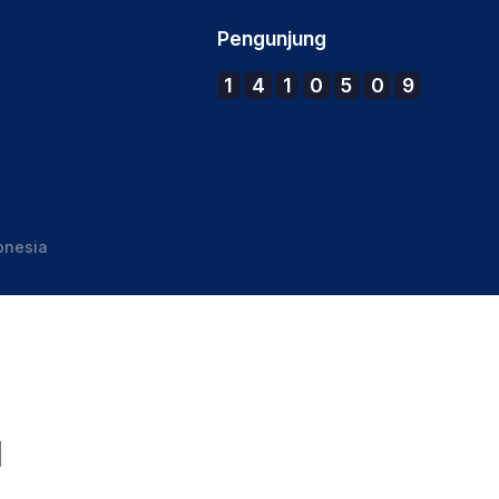
Pengunjung
1
4
1
0
5
0
9
onesia