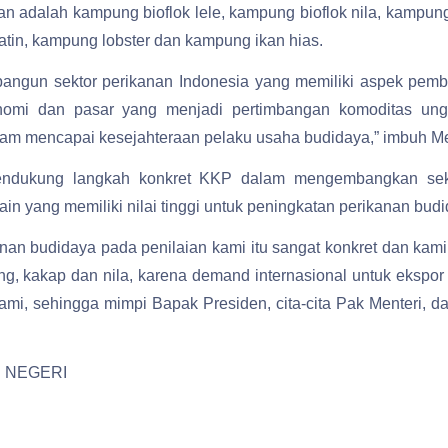
n adalah kampung bioflok lele, kampung bioflok nila, kampun
atin, kampung lobster dan kampung ikan hias.
angun sektor perikanan Indonesia yang memiliki aspek pemban
onomi dan pasar yang menjadi pertimbangan komoditas ungg
lam mencapai kesejahteraan pelaku usaha budidaya,” imbuh M
dukung langkah konkret KKP dalam mengembangkan sekto
n yang memiliki nilai tinggi untuk peningkatan perikanan budi
nan budidaya pada penilaian kami itu sangat konkret dan ka
g, kakap dan nila, karena demand internasional untuk ekspor 
mi, sehingga mimpi Bapak Presiden, cita-cita Pak Menteri, 
 NEGERI