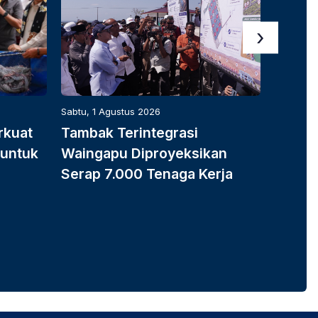
›
Sabtu, 1 Agustus 2026
Sabtu, 1 
rkuat
Tambak Terintegrasi
K-SIG
 untuk
Waingapu Diproyeksikan
Produ
Serap 7.000 Tenaga Kerja
Dukun