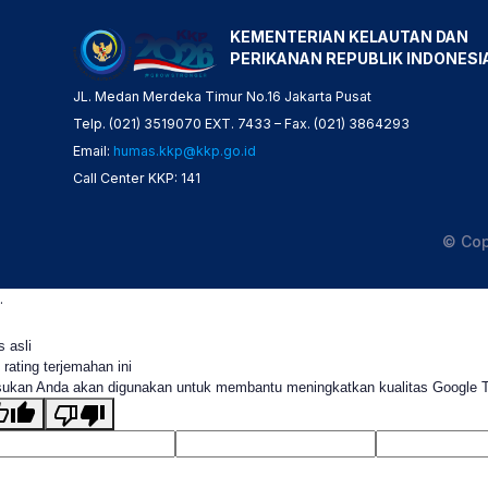
KEMENTERIAN KELAUTAN DAN
PERIKANAN REPUBLIK INDONESI
JL. Medan Merdeka Timur No.16 Jakarta Pusat
Telp. (021) 3519070 EXT. 7433 – Fax. (021) 3864293
Email:
humas.kkp@kkp.go.id
Call Center KKP: 141
© Cop
.
s asli
 rating terjemahan ini
ukan Anda akan digunakan untuk membantu meningkatkan kualitas Google 