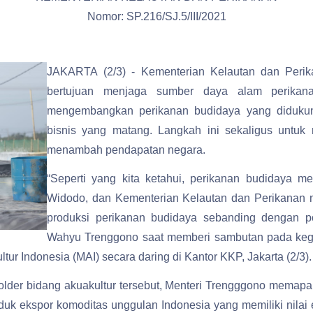
Nomor: SP.216/SJ.5/III/2021
JAKARTA (2/3) - Kementerian Kelautan dan Peri
bertujuan menjaga sumber daya alam perikan
mengembangkan perikanan budidaya yang didukun
bisnis yang matang. Langkah ini sekaligus untu
menambah pendapatan negara.
“Seperti yang kita ketahui, perikanan budidaya m
Widodo, dan Kementerian Kelautan dan Perikanan
produksi perikanan budidaya sebanding dengan pote
Wahyu Trenggono saat memberi sambutan pada kegi
ur Indonesia (MAI) secara daring di Kantor KKP, Jakarta (2/3).
older bidang akuakultur tersebut, Menteri Trengggono memapa
k ekspor komoditas unggulan Indonesia yang memiliki nilai e