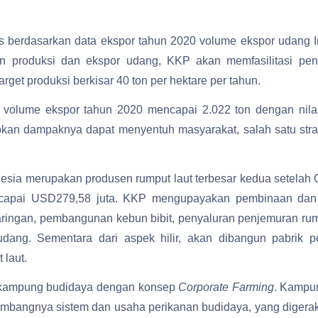
itas berdasarkan data ekspor tahun 2020 volume ekspor udang
atan produksi dan ekspor udang, KKP akan memfasilitasi 
rget produksi berkisar 40 ton per hektare per tahun.
n volume ekspor tahun 2020 mencapai 2.022 ton dengan nil
apkan dampaknya dapat menyentuh masyarakat, salah satu str
onesia merupakan produsen rumput laut terbesar kedua setelah
ncapai USD279,58 juta. KKP mengupayakan pembinaan dan 
aringan, pembangunan kebun bibit, penyaluran penjemuran ru
ang. Sementara dari aspek hilir, akan dibangun pabrik p
 laut.
 kampung budidaya dengan konsep
Corporate Farming
. Kampun
mbangnya sistem dan usaha perikanan budidaya, yang digerakka