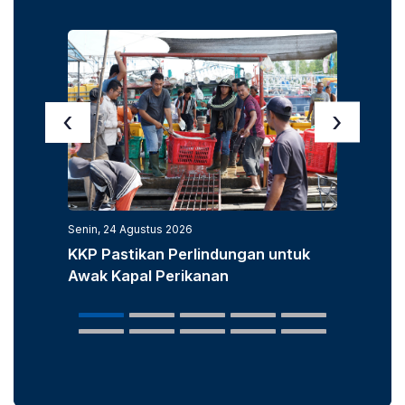
‹
›
Senin, 24 Agustus 2026
Senin, 3
KKP Pastikan Perlindungan untuk
KKP D
Awak Kapal Perikanan
Laut u
Popula