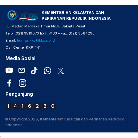
KEMENTERIAN KELAUTAN DAN
PERIKANAN REPUBLIK INDONESIA
JL. Medan Merdeka Timur No.16 Jakarta Pusat
Telp. (021) 3519070 EXT. 7433 – Fax. (021) 3864293
Email:
humas.kkp@kkp.go.id
Call Center KKP: 141
Media Sosial
Pengunjung
1
4
1
6
2
6
0
© Copyright 2026, Kementerian Kelautan dan Perikanan Republik
Indonesia
.