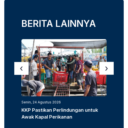
BERITA LAINNYA
‹
›
Senin, 24 Agustus 2026
Senin, 3
KKP Pastikan Perlindungan untuk
KKP D
Awak Kapal Perikanan
Laut u
Popula