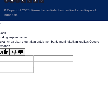
1
4
1
0
5
2
5
© Copyright 2026, Kementerian Kelautan dan Perikanan Republik
Indonesia
.
 asli
 rating terjemahan ini
ukan Anda akan digunakan untuk membantu meningkatkan kualitas Google
jemahan