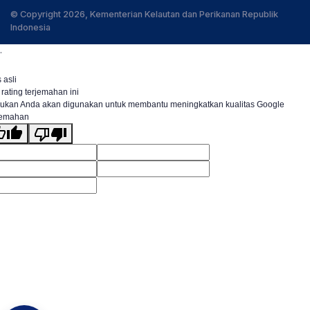
© Copyright 2026, Kementerian Kelautan dan Perikanan Republik
Indonesia
.
 asli
 rating terjemahan ini
ukan Anda akan digunakan untuk membantu meningkatkan kualitas Google
jemahan