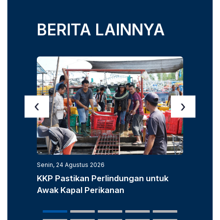
BERITA LAINNYA
‹
›
Senin, 24 Agustus 2026
Senin, 3
KKP Pastikan Perlindungan untuk
KKP D
Awak Kapal Perikanan
Laut u
Popula