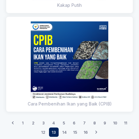
Kakap Putih
Cara Pembenihan Ikan yang Baik (CPIB)
1
2
3
4
5
6
7
8
9
10
11
12
13
14
15
16