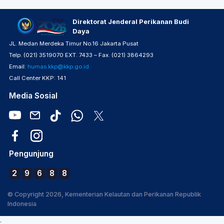
Direktorat Jenderal Perikanan Budi
Daya
JL. Medan Merdeka Timur No.16 Jakarta Pusat
Telp. (021) 3519070 EXT. 7433 – Fax. (021) 3864293
Email:
humas.kkp@kkp.go.id
Call Center KKP: 141
Media Sosial
Pengunjung
2
9
6
8
8
© Copyright 2026, Kementerian Kelautan dan Perikanan Republik
Indonesia
.