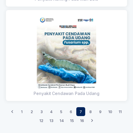
Penyakit Cendawan Pada Udang
1
2
3
4
5
6
7
8
9
10
11
12
13
14
15
16