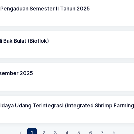
 Pengaduan Semester II Tahun 2025
i Bak Bulat (Bioflok)
Desember 2025
aya Udang Terintegrasi (Integrated Shrimp Farming
1
2
3
4
5
6
7