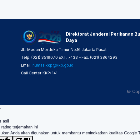
Direktorat Jenderal Perikanan Bu
Daya
JL. Medan Merdeka Timur No.16 Jakarta Pusat
Telp. (021) 3519070 EXT. 7433 – Fax. (021) 3864293
Email:
humas.kkp@kkp.go.id
Call Center KKP: 141
© Cop
.
s asli
 rating terjemahan ini
ukan Anda akan digunakan untuk membantu meningkatkan kualitas Google 