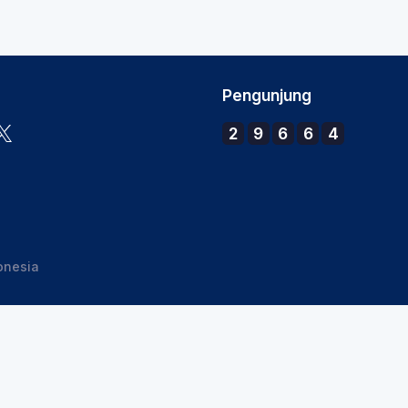
Pengunjung
2
9
6
6
4
onesia