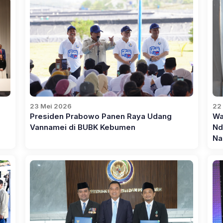
23 Mei 2026
22
Presiden Prabowo Panen Raya Udang
Wa
Vannamei di BUBK Kebumen
Nd
Na