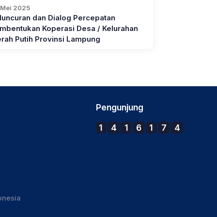
 Mei 2025
luncuran dan Dialog Percepatan
mbentukan Koperasi Desa / Kelurahan
rah Putih Provinsi Lampung
Pengunjung
1
4
1
6
1
7
4
onesia