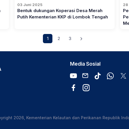
03 Juni 2025
28
n
Bentuk dukungan Koperasi Desa Merah
Pe
Putih Kementerian KKP di Lombok Tengah
Pe
Me
1
2
3
Media Sosial
A
yright 2026, Kementerian Kelautan dan Perikanan Republik Ind