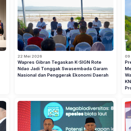
22 Mei 2026
09
Wapres Gibran Tegaskan K-SIGN Rote
Pr
Ndao Jadi Tonggak Swasembada Garam
Me
Nasional dan Penggerak Ekonomi Daerah
Wa
KN
Pr