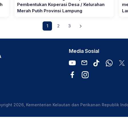
ah
Pembentukan Koperasi Desa / Kelurahan
me
Merah Putih Provinsi Lampung
La
1
2
3
Media Sosial
A
yright 2026, Kementerian Kelautan dan Perikanan Republik Ind