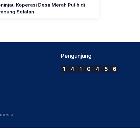
ninjau Koperasi Desa Merah Putih di
mpung Selatan
Pengunjung
1
4
1
0
4
5
6
onesia