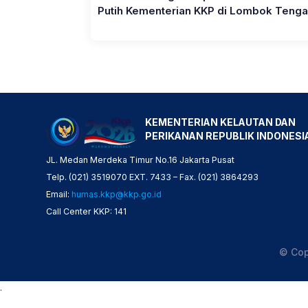
Putih Kementerian KKP di Lombok Teng
KEMENTERIAN KELAUTAN DAN
PERIKANAN REPUBLIK INDONESI
JL. Medan Merdeka Timur No.16 Jakarta Pusat
Telp. (021) 3519070 EXT. 7433 – Fax. (021) 3864293
Email:
humas.kkp@kkp.go.id
Call Center KKP: 141
© Cop
.