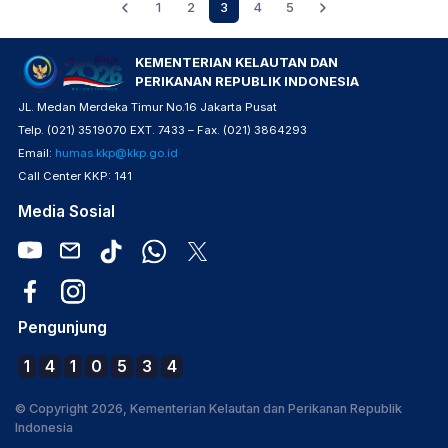
1
2
3
4
5
KEMENTERIAN KELAUTAN DAN
PERIKANAN REPUBLIK INDONESIA
JL. Medan Merdeka Timur No.16 Jakarta Pusat
Telp. (021) 3519070 EXT. 7433 – Fax. (021) 3864293
Email:
humas.kkp@kkp.go.id
Call Center KKP: 141
Media Sosial
Pengunjung
1
4
1
0
5
3
4
© Copyright 2026, Kementerian Kelautan dan Perikanan Republik
Indonesia