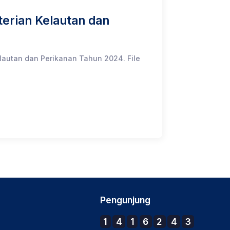
erian Kelautan dan
lautan dan Perikanan Tahun 2024. File
Pengunjung
1
4
1
6
2
4
3