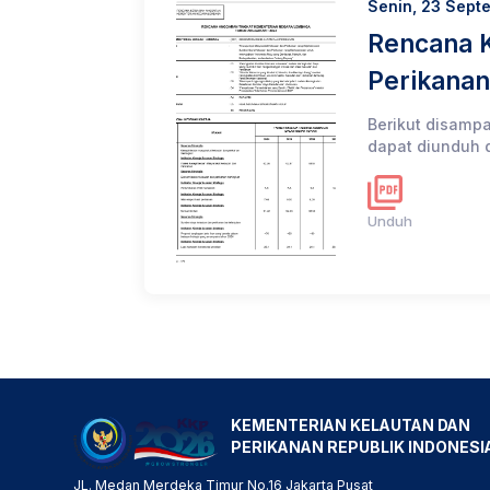
Senin, 23 Sept
Rencana K
Perikana
Berikut disamp
dapat diunduh d
Unduh
KEMENTERIAN KELAUTAN DAN
PERIKANAN REPUBLIK INDONESI
JL. Medan Merdeka Timur No.16 Jakarta Pusat