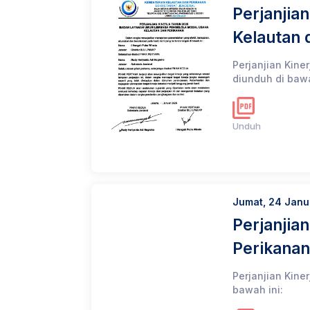
Perjanjia
Kelautan 
Perjanjian Kin
diunduh di bawa
Unduh
Jumat, 24 Janu
Perjanjia
Perikana
Perjanjian Kine
bawah ini: