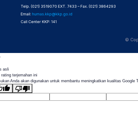
Telp. (021) 3519070 EXT. 7433 – Fax. (021) 3864293
Email:
humas.kkp@kkp.go.id
Call Center KKP: 141
© Cop
.
s asli
 rating terjemahan ini
ukan Anda akan digunakan untuk membantu meningkatkan kualitas Google 