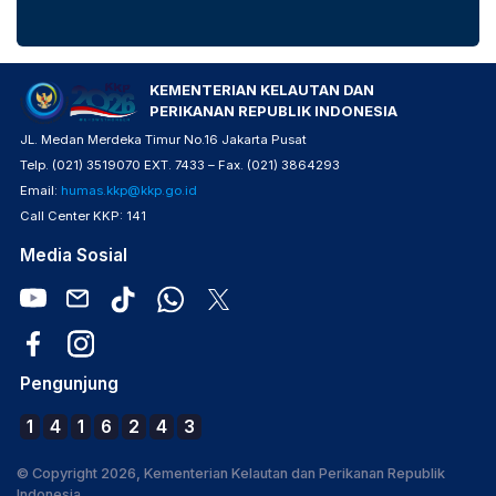
KEMENTERIAN KELAUTAN DAN
PERIKANAN REPUBLIK INDONESIA
JL. Medan Merdeka Timur No.16 Jakarta Pusat
Telp. (021) 3519070 EXT. 7433 – Fax. (021) 3864293
Email:
humas.kkp@kkp.go.id
Call Center KKP: 141
Media Sosial
Pengunjung
1
4
1
6
2
4
3
© Copyright 2026, Kementerian Kelautan dan Perikanan Republik
Indonesia