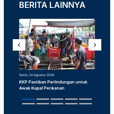
BERITA LAINNYA
‹
›
Senin, 24 Agustus 2026
Senin, 3
KKP Pastikan Perlindungan untuk
KKP D
Awak Kapal Perikanan
Laut u
Popula