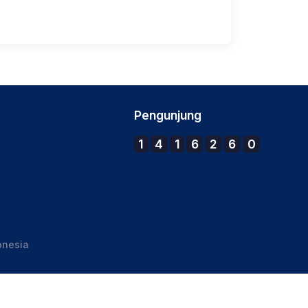
Pengunjung
1
4
1
6
2
6
0
onesia