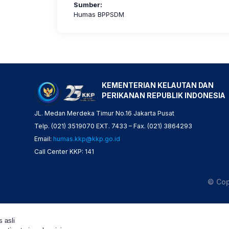
Sumber:
Humas BPPSDM
KEMENTERIAN KELAUTAN DAN
PERIKANAN REPUBLIK INDONESIA
JL. Medan Merdeka Timur No.16 Jakarta Pusat
Telp. (021) 3519070 EXT. 7433 – Fax. (021) 3864293
Email:
humas.kkp@kkp.go.id
Call Center KKP: 141
© Cop
s asli