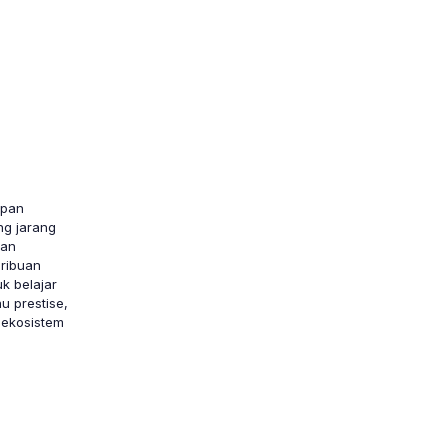
epan
ng jarang
kan
ribuan
uk belajar
u prestise,
 ekosistem