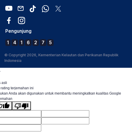
Pengunjung
1
4
1
6
2
7
5
© Copyright 2026, Kementerian Kelautan dan Perikanan Republik
Indonesia
.
 asli
 rating terjemahan ini
ukan Anda akan digunakan untuk membantu meningkatkan kualitas Google
jemahan