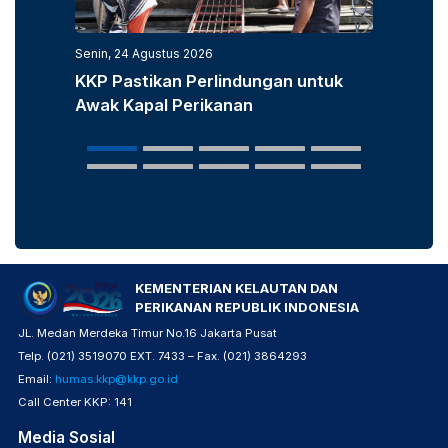
Senin, 24 Agustus 2026
Senin, 3
KKP Pastikan Perlindungan untuk
KKP D
Awak Kapal Perikanan
Laut u
Popula
KEMENTERIAN KELAUTAN DAN
PERIKANAN REPUBLIK INDONESIA
JL. Medan Merdeka Timur No.16 Jakarta Pusat
Telp. (021) 3519070 EXT. 7433 – Fax. (021) 3864293
Email:
humas.kkp@kkp.go.id
Call Center KKP: 141
Media Sosial