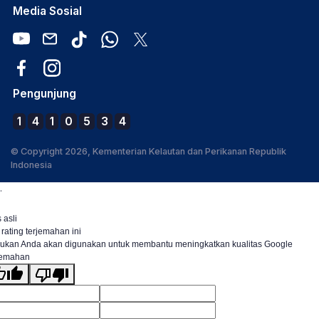
Media Sosial
Pengunjung
1
4
1
0
5
3
4
© Copyright 2026, Kementerian Kelautan dan Perikanan Republik
Indonesia
.
 asli
 rating terjemahan ini
ukan Anda akan digunakan untuk membantu meningkatkan kualitas Google
jemahan