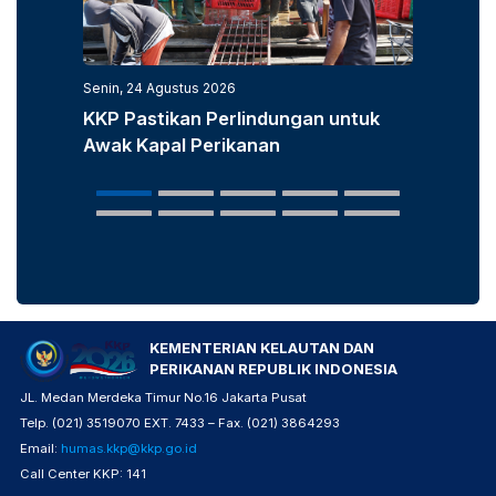
Senin, 24 Agustus 2026
Senin, 3
KKP Pastikan Perlindungan untuk
KKP D
Awak Kapal Perikanan
Laut u
Popula
KEMENTERIAN KELAUTAN DAN
PERIKANAN REPUBLIK INDONESIA
JL. Medan Merdeka Timur No.16 Jakarta Pusat
Telp. (021) 3519070 EXT. 7433 – Fax. (021) 3864293
Email:
humas.kkp@kkp.go.id
Call Center KKP: 141