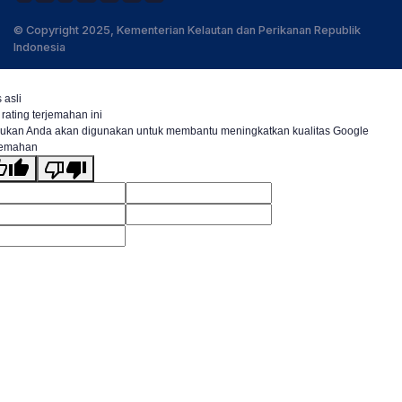
© Copyright 2025, Kementerian Kelautan dan Perikanan Republik
Indonesia
 asli
 rating terjemahan ini
ukan Anda akan digunakan untuk membantu meningkatkan kualitas Google
jemahan