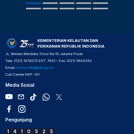
KEMENTERIAN KELAUTAN DAN
PERIKANAN REPUBLIK INDONESIA
JL. Medan Merdeka Timur No.16 Jakarta Pusat
Telp. (021) 3519070 EXT. 7433 – Fax. (021) 3864293
Email:
humas.kkp@kkp.go.id
Call Center KKP: 141
Media Sosial
Pengunjung
1
4
1
0
5
2
5