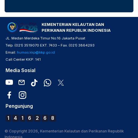
KEMENTERIAN KELAUTAN DAN
PERIKANAN REPUBLIK INDONESIA
JL. Medan Merdeka Timur No.16 Jakarta Pusat
Telp. (021) 3519070 EXT. 7433 – Fax. (021) 3864293
Email:
humas.kkp@kkp.go.id
Call Center KKP: 141
Media Sosial
Pengunjung
1
4
1
6
2
6
8
© Copyright 2026, Kementerian Kelautan dan Perikanan Republik
Indonesia