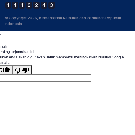
1
4
1
6
2
4
3
© Copyright 2026, Kementerian Kelautan dan Perikanan Republik
Indonesia
.
 asli
 rating terjemahan ini
ukan Anda akan digunakan untuk membantu meningkatkan kualitas Google
jemahan