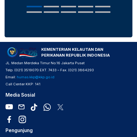
Popula
KEMENTERIAN KELAUTAN DAN
PERIKANAN REPUBLIK INDONESIA
JL. Medan Merdeka Timur No.16 Jakarta Pusat
Telp. (021) 3519070 EXT. 7433 – Fax. (021) 3864293
Email:
humas.kkp@kkp.go.id
Call Center KKP: 141
Media Sosial
Pengunjung