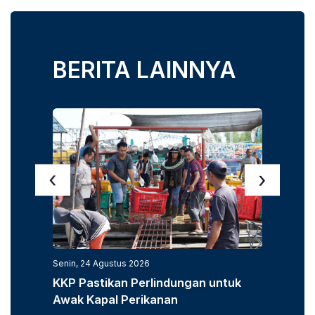
BERITA LAINNYA
‹
›
Senin, 24 Agustus 2026
Senin, 3
KKP Pastikan Perlindungan untuk
KKP D
Awak Kapal Perikanan
Laut u