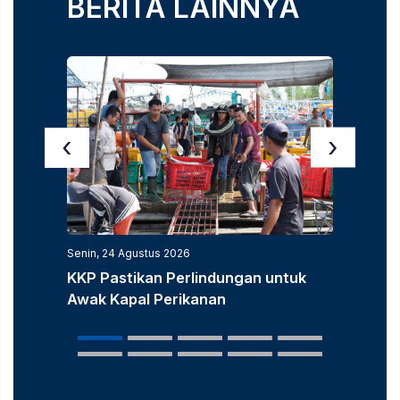
BERITA LAINNYA
‹
›
Senin, 24 Agustus 2026
Senin, 3
KKP Pastikan Perlindungan untuk
KKP D
Awak Kapal Perikanan
Laut u
Popula