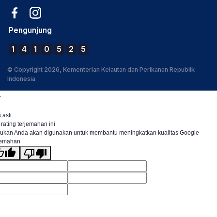
Pengunjung
1
4
1
0
5
2
5
© Copyright 2026, Kementerian Kelautan dan Perikanan Republik
Indonesia
.
 asli
 rating terjemahan ini
ukan Anda akan digunakan untuk membantu meningkatkan kualitas Google
jemahan