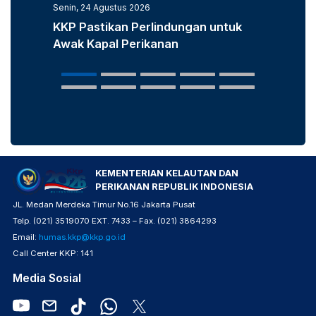
Senin, 24 Agustus 2026
Senin, 3
KKP Pastikan Perlindungan untuk
KKP D
Awak Kapal Perikanan
Laut u
Popula
KEMENTERIAN KELAUTAN DAN
PERIKANAN REPUBLIK INDONESIA
JL. Medan Merdeka Timur No.16 Jakarta Pusat
Telp. (021) 3519070 EXT. 7433 – Fax. (021) 3864293
Email:
humas.kkp@kkp.go.id
Call Center KKP: 141
Media Sosial