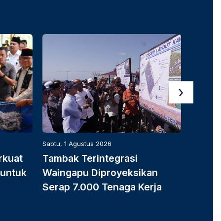
›
Sabtu, 1 Agustus 2026
Sabtu, 1 
rkuat
Tambak Terintegrasi
Tarif 
 untuk
Waingapu Diproyeksikan
ke Jep
Serap 7.000 Tenaga Kerja
Rantai