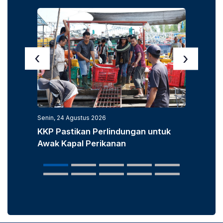
‹
›
Senin, 24 Agustus 2026
Senin, 3
KKP Pastikan Perlindungan untuk
KKP D
Awak Kapal Perikanan
Laut u
Popula