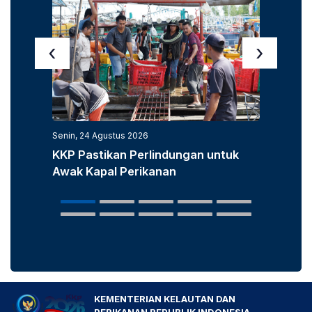
‹
›
Senin, 24 Agustus 2026
Senin, 3
KKP Pastikan Perlindungan untuk
KKP D
Awak Kapal Perikanan
Laut u
Popula
KEMENTERIAN KELAUTAN DAN