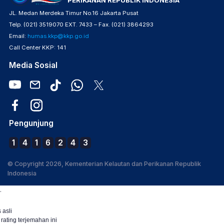
PERIKANAN REPUBLIK INDONESIA
JL. Medan Merdeka Timur No.16 Jakarta Pusat
Telp. (021) 3519070 EXT. 7433 – Fax. (021) 3864293
Email:
humas.kkp@kkp.go.id
Call Center KKP: 141
Media Sosial
Pengunjung
1
4
1
6
2
4
3
© Copyright 2026, Kementerian Kelautan dan Perikanan Republik
Indonesia
.
 asli
 rating terjemahan ini