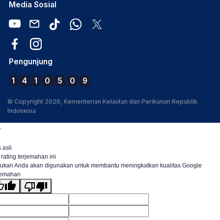
Media Sosial
Pengunjung
1
4
1
0
5
0
9
© Copyright 2026, Kementerian Kelautan dan Perikanan Republik
Indonesia
.
 asli
 rating terjemahan ini
ukan Anda akan digunakan untuk membantu meningkatkan kualitas Google
jemahan