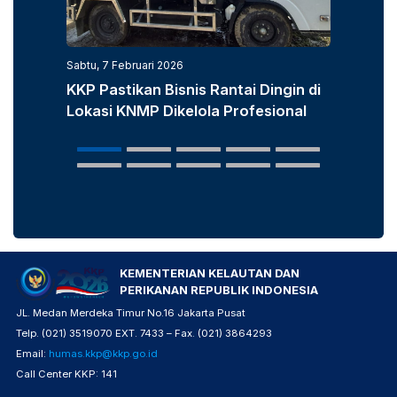
Sabtu, 7 Februari 2026
Jumat, 6 
KKP Pastikan Bisnis Rantai Dingin di
KKP G
Lokasi KNMP Dikelola Profesional
Perkua
Risiko
KEMENTERIAN KELAUTAN DAN
PERIKANAN REPUBLIK INDONESIA
JL. Medan Merdeka Timur No.16 Jakarta Pusat
Telp. (021) 3519070 EXT. 7433 – Fax. (021) 3864293
Email:
humas.kkp@kkp.go.id
Call Center KKP: 141