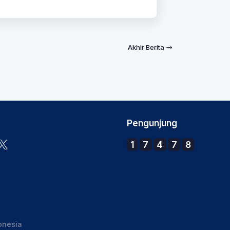
Akhir Berita
Pengunjung
1
7
4
7
8
onesia