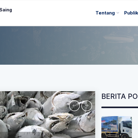
 Saing
Tentang
Publi
BERITA P