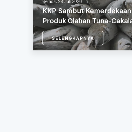
Jumat, 24 Juli
KKP Pam
ID Blue
SELEN