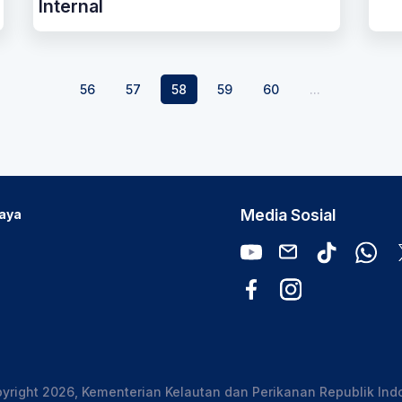
Internal
56
57
58
59
60
...
Media Sosial
Daya
yright 2026, Kementerian Kelautan dan Perikanan Republik Ind