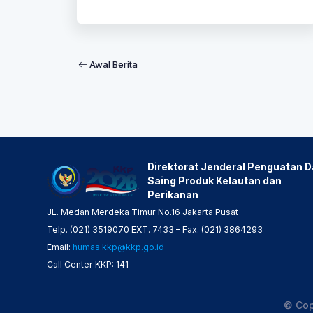
Awal Berita
Direktorat Jenderal Penguatan 
Saing Produk Kelautan dan
Perikanan
JL. Medan Merdeka Timur No.16 Jakarta Pusat
Telp. (021) 3519070 EXT. 7433 – Fax. (021) 3864293
Email:
humas.kkp@kkp.go.id
Call Center KKP: 141
© Cop