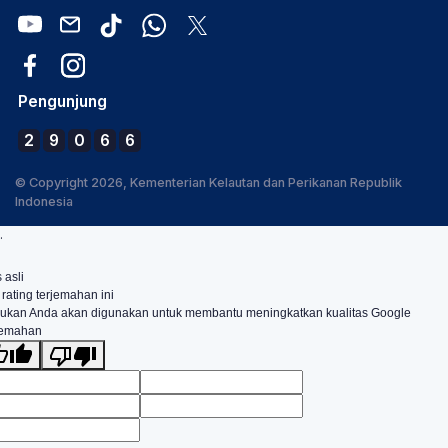
Pengunjung
2
9
0
6
6
© Copyright 2026, Kementerian Kelautan dan Perikanan Republik
Indonesia
.
 asli
 rating terjemahan ini
ukan Anda akan digunakan untuk membantu meningkatkan kualitas Google
jemahan