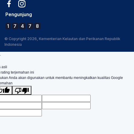
Pengunjung
1
7
4
7
8
© Copyright 2026, Kementerian Kelautan dan Perikanan Republik
Indonesia
.
 asli
 rating terjemahan ini
ukan Anda akan digunakan untuk membantu meningkatkan kualitas Google
jemahan