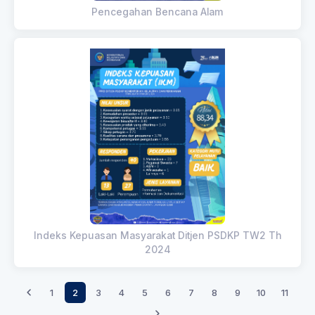
Pencegahan Bencana Alam
Indeks Kepuasan Masyarakat Ditjen PSDKP TW2 Th
2024
1
2
3
4
5
6
7
8
9
10
11