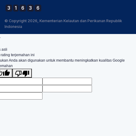
3
1
6
3
6
© Copyright 2026, Kementerian Kelautan dan Perikanan Republik
Indonesia
.
 asli
 rating terjemahan ini
ukan Anda akan digunakan untuk membantu meningkatkan kualitas Google
jemahan