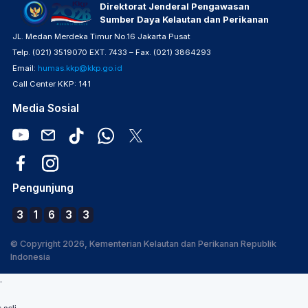
Direktorat Jenderal Pengawasan
Sumber Daya Kelautan dan Perikanan
JL. Medan Merdeka Timur No.16 Jakarta Pusat
Telp. (021) 3519070 EXT. 7433 – Fax. (021) 3864293
Email:
humas.kkp@kkp.go.id
Call Center KKP: 141
Media Sosial
Pengunjung
3
1
6
3
3
© Copyright 2026, Kementerian Kelautan dan Perikanan Republik
Indonesia
.