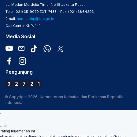
JL. Medan Merdeka Timur No.16 Jakarta Pusat
Telp. (021) 3519070 EXT. 7433 – Fax. (021) 3864293
Email:
humas.kkp@kkp.go.id
Call Center KKP: 141
Media Sosial
Pengunjung
3
2
7
2
1
© Copyright 2026, Kementerian Kelautan dan Perikanan Republik
Indonesia
.
 asli
 rating terjemahan ini
ukan Anda akan digunakan untuk membantu meningkatkan kualitas Google