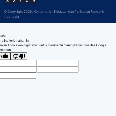
3
2
7
0
9
© Copyright 2026, Kementerian Kelautan dan Perikanan Republik
Indonesia
.
 asli
 rating terjemahan ini
ukan Anda akan digunakan untuk membantu meningkatkan kualitas Google
jemahan