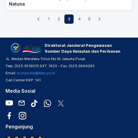
Natuna
1
2
3
4
5
Direktorat Jenderal Pengawasan
Sumber Daya Kelautan dan Perikanan
JL. Medan Merdeka Timur No.16 Jakarta Pusat
Telp. (021) 3519070 EXT. 7433 – Fax. (021) 3864293
Email:
humas.kkp@kkp.go.id
Call Center KKP: 141
Media Sosial
Pengunjung