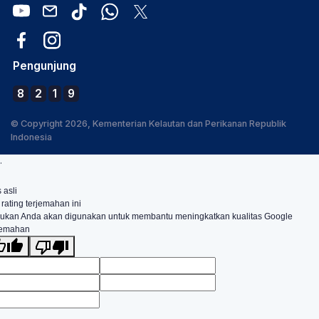
Pengunjung
8
2
1
9
© Copyright 2026, Kementerian Kelautan dan Perikanan Republik
Indonesia
.
 asli
 rating terjemahan ini
ukan Anda akan digunakan untuk membantu meningkatkan kualitas Google
jemahan