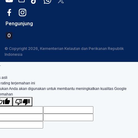
Pengunjung
0
© Copyright 2026, Kementerian Kelautan dan Perikanan Republik
Indonesia
.
 asli
 rating terjemahan ini
ukan Anda akan digunakan untuk membantu meningkatkan kualitas Google
jemahan