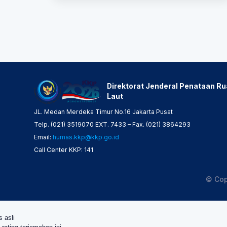
Direktorat Jenderal Penataan R
Laut
JL. Medan Merdeka Timur No.16 Jakarta Pusat
Telp. (021) 3519070 EXT. 7433 – Fax. (021) 3864293
Email:
humas.kkp@kkp.go.id
Call Center KKP: 141
© Cop
s asli