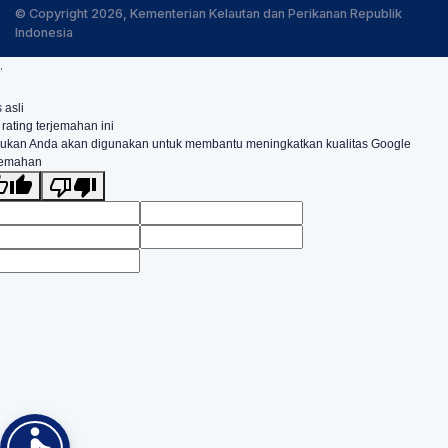
© Copyright 2026, Kementerian Kelautan dan Perikanan Republik
Indonesia
.
 asli
 rating terjemahan ini
ukan Anda akan digunakan untuk membantu meningkatkan kualitas Google
jemahan