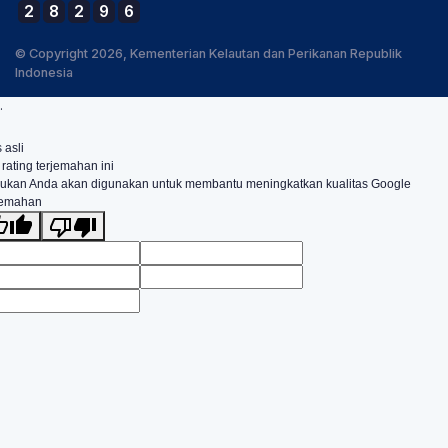
2
8
2
9
6
© Copyright 2026, Kementerian Kelautan dan Perikanan Republik
Indonesia
.
 asli
 rating terjemahan ini
ukan Anda akan digunakan untuk membantu meningkatkan kualitas Google
jemahan