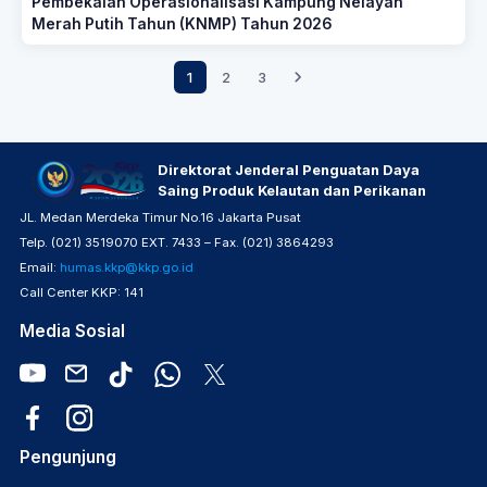
Pembekalan Operasionalisasi Kampung Nelayan
Merah Putih Tahun (KNMP) Tahun 2026
1
2
3
Direktorat Jenderal Penguatan Daya
Saing Produk Kelautan dan Perikanan
JL. Medan Merdeka Timur No.16 Jakarta Pusat
Telp. (021) 3519070 EXT. 7433 – Fax. (021) 3864293
Email:
humas.kkp@kkp.go.id
Call Center KKP: 141
Media Sosial
Pengunjung