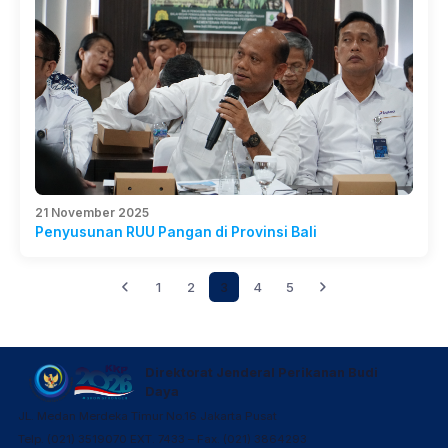
21 November 2025
Penyusunan RUU Pangan di Provinsi Bali
1
2
3
4
5
Direktorat Jenderal Perikanan Budi
Daya
JL. Medan Merdeka Timur No.16 Jakarta Pusat
Telp. (021) 3519070 EXT. 7433 – Fax. (021) 3864293