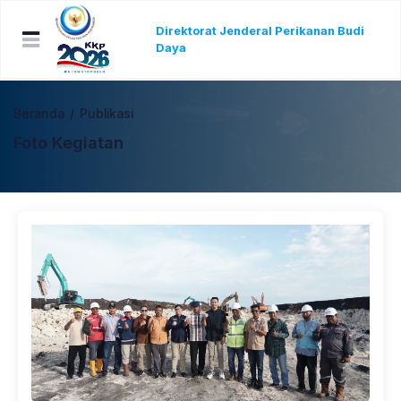
Direktorat Jenderal Perikanan Budi
Daya
Beranda
/
Publikasi
Foto Kegiatan