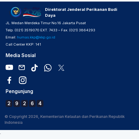
Direktorat Jenderal Perikanan Budi
Daya
JL. Medan Merdeka Timur No.16 Jakarta Pusat
Telp. (021) 3519070 EXT. 7433 – Fax. (021) 3864293
Email:
humas.kkp@kkp.go.id
Call Center KKP: 141
Media Sosial
Pengunjung
2
9
2
6
4
© Copyright 2026, Kementerian Kelautan dan Perikanan Republik
Indonesia
.