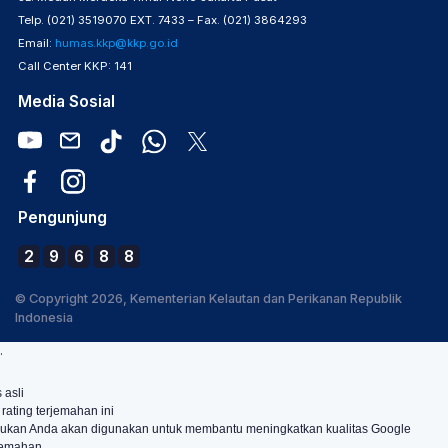
Telp. (021) 3519070 EXT. 7433 – Fax. (021) 3864293
Email:
humas.kkp@kkp.go.id
Call Center KKP: 141
Media Sosial
Pengunjung
2
9
6
8
8
© Copyright 2026, Kementerian Kelautan dan Perikanan Republik
Indonesia
.
 asli
 rating terjemahan ini
ukan Anda akan digunakan untuk membantu meningkatkan kualitas Google
jemahan