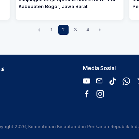
Kabupaten Bogor, Jawa Barat
Pe
1
2
3
4
Media Sosial
di
yright 2026, Kementerian Kelautan dan Perikanan Republik Ind