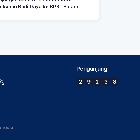
rikanan Budi Daya ke BPBL Batam
Pengunjung
2
9
2
3
8
onesia