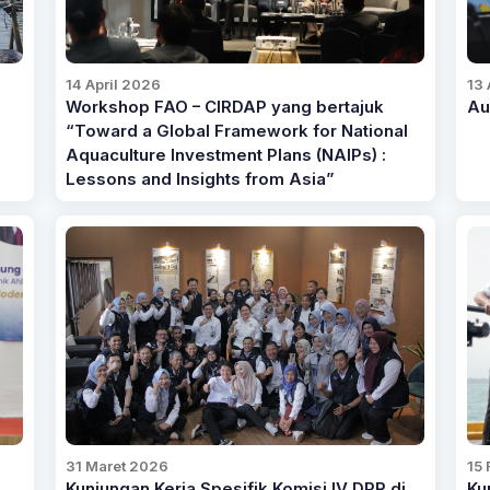
14 April 2026
13 
Workshop FAO – CIRDAP yang bertajuk
Au
“Toward a Global Framework for National
Aquaculture Investment Plans (NAIPs) :
Lessons and Insights from Asia”
31 Maret 2026
15 
Kunjungan Kerja Spesifik Komisi IV DPR di
Ku