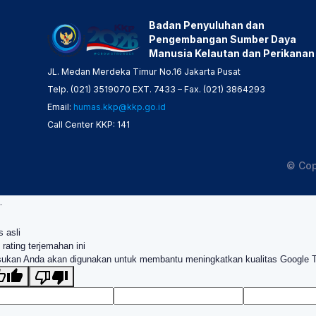
Badan Penyuluhan dan
Pengembangan Sumber Daya
Manusia Kelautan dan Perikanan
JL. Medan Merdeka Timur No.16 Jakarta Pusat
Telp. (021) 3519070 EXT. 7433 – Fax. (021) 3864293
Email:
humas.kkp@kkp.go.id
Call Center KKP: 141
© Cop
.
s asli
 rating terjemahan ini
ukan Anda akan digunakan untuk membantu meningkatkan kualitas Google 